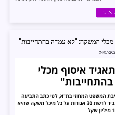
רא/י עוד
מכלי המשקה: "לא עמדה בהתחייבות"
חדשות
תולעת
04/07/20
המשפט
zomer