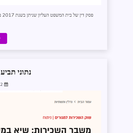
ק
נתוני תביעו
22