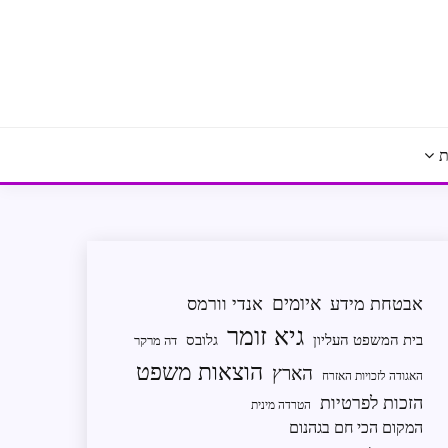
ת
איומים
אבטחת מידע
אנדי וורמס
גיא זומר
בית המשפט העליון
גלובס
דה מרקר
הוצאות משפט
הארץ
האגודה לזכויות האזרח
הזכות לפרטיות
הטרדה מינית
המקום הכי חם בגהנום