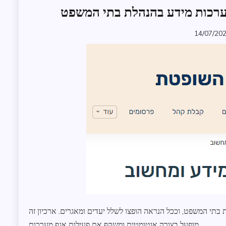
ערכות מידע בהנהלת בתי המשפט
החלטת
חיסוי
מדיניות
14/07/20
zomer
וקשרי
ממשל
מכתבי
איום
והתראה
מכתבים
למערכת
על
העמותה
בתי המשפט, וככל הנראה הופצו לשלל יעדים ומאגרים. ארכיון זה
מופעל בצורה אוטומטית ומשקף את פעילות אגף מערכות