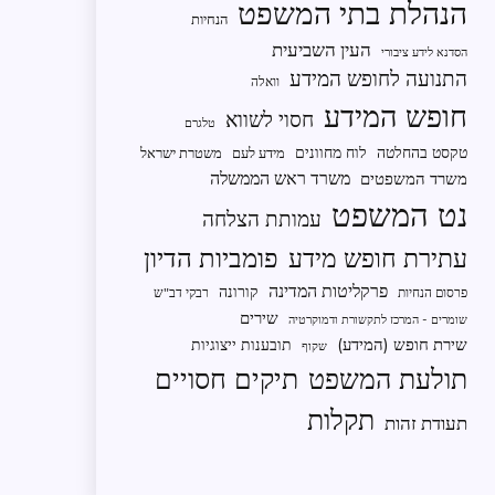
הנהלת בתי המשפט
הנחיות
העין השביעית
הסדנא לידע ציבורי
התנועה לחופש המידע
וואלה
חופש המידע
חסוי לשווא
טלגרם
טקסט בהחלטה
לוח מחוונים
מידע לעם
משטרת ישראל
משרד ראש הממשלה
משרד המשפטים
נט המשפט
עמותת הצלחה
פומביות הדיון
עתירת חופש מידע
פרקליטות המדינה
קורונה
פרסום הנחיות
רבקי דב"ש
שירים
שומרים - המרכז לתקשורת ודמוקרטיה
שירת חופש (המידע)
תובענות ייצוגיות
שקוף
תיקים חסויים
תולעת המשפט
תקלות
תעודת זהות