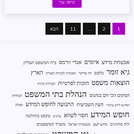
קרא/י עוד
Posts
1
2
…
11
הבא
pagination
איומים
אבטחת מידע
אנדי וורמס
בית המשפט העליון
גיא זומר
הארץ
גלובס
דה מרקר
האגודה לזכויות האזרח
הוצאות משפט
הזכות לפרטיות
הטרדה מינית
הנהלת בתי המשפט
המקום הכי חם בגהנום
הנחיות
התנועה לחופש המידע
העין השביעית
וואלה
הסדנא לידע ציבורי
חופש המידע
חסוי לשווא
טקסט בהחלטה
טלגרם
משרד המשפטים
לוח מחוונים
מידע לעם
משטרת ישראל
נט המשפט