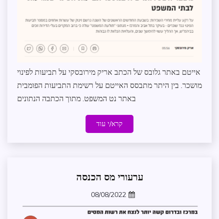
אייטם באתר גלובס של הכתב אריק מירובסקי על תביעות לפינוי
מושכר. בין היתר מתבסס האייטם על רשימת התביעות הפומבית
באתר נט המשפט. מתוך הכתבה הנתונים
קרא/י עוד
ערעורי מס הכנסה
חדשות
כלכלה
08/08/2022
מדיניות
zomer
וקשרי