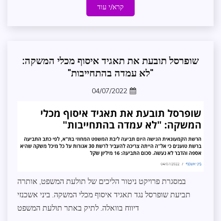
קרא/י עוד
שופרסל תובעת את תאגיד איסוף מכלי המשקה:
חדשות
"לא עמדה בהתחייבות"
תולעת
המשפט
04/07/2022
zomer
במסגרת פרויקט ניטור הליכים של תולעת המשפט, אותרה
תביעת שופרסל נגד תאגיד איסוף מכלי המשקה. ביני אשכנזי
דיווח בוואלה. לתיק באתר תולעת המשפט