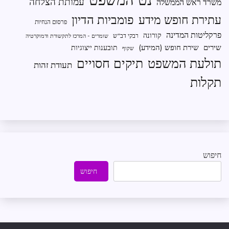
עמותת הצלחה
משרד ראש הממשלה
פומביות הדיון
עתירת חופש מידע
פרסום הנחיות
פרקליטות המדינה
קורונה
רבקי דב"ש
שומרים - המרכז לתקשורת ודמוקרטיה
שירים
שירת חופש (המידע)
תובענות ייצוגיות
שקוף
תיקים חסויים
תולעת המשפט
תעודת זהות
תקלות
חיפוש
חיפוש