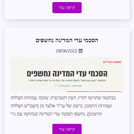
קרא/י עוד
הסכמי עדי המדינה נחשפים
בקשה
לפתיחת
28/06/2022
דלתות
zomer
הצלחת
התמנון
חדשות
מדיניות
וקשרי
ממשל
בבקשה שהגישו יחדיו, העין השביעית, שקוף, עמותת הצלחה
משפט
ועמותת התמנון, בייצוג של עו"ד אלעד מן (יועמ"ש הצלחה
עדכונים
והתמנון), נחשפו הסכמי עדי המדינה שנחתמו עם ניר
במרחב
על
קרא/י עוד
העמותה