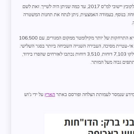
העיבוד כולל שיוך של מחוזות המשטרה ליישובים בהתאם לקובץ יישובי למ"ס 2017, עד כמה שניתן היה לשייך. זאת לשם
וז. בנוסף, בעמודה האמצעית, ניתן לנתח את תחנות המשטרה
.
העבירה שעליה נרשמה כמות הדוחות הגדולה ביותר היא התרחקות של יותר מקילומטר ממקום המגורים, עם 106,500
רץ. 80,794 דוחות חולקו על אי-עטיית מסיכה, העבירה השנייה השכיחה ביותר בסגר השלישי.
על שהייה במקום אסור, דוגמת חופי ים או פארקים, חולקו 7,103 דוחות. 3,510 דוחות נכתבו לאזרחים שהפרו בידוד,
 מידע שנמסר לעמותת הצלחה ופורסם באתר
הארץ
על ידי ג'וש