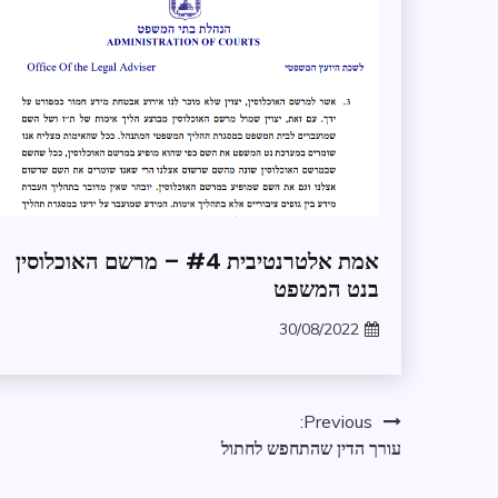
אבטחת
אמת אלטרנטיבית #4 – מרשם האוכלוסין
מידע
בנט המשפט
בקשת
מידע
30/08/2022
zomer
מידע
שנמסר
ממשל
ניווט
Previous:
ומנהל
עורך הדין שהתחפש לחתול
תקין