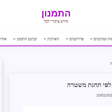
התמנון
מידע ציבורי לכל
ת ועדכונים
פרויקטים
הארכיון
קבינט התמנון
אודו
ה
אכיפה
 לפי תחנת משטרה
וביטחון
אישי
10/02/20
בקשת
zomer
מידע
הצלחת