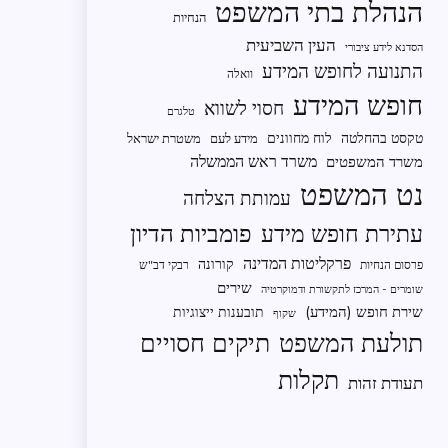
הנהלת בתי המשפט
הנחיות
העין השביעית
הסדנא לידע ציבורי
התנועה לחופש המידע
וואלה
חופש המידע
חסוי לשווא
טלגרם
טקסט בהחלטה
לוח מחוונים
מידע לעם
משטרת ישראל
משרד ראש הממשלה
משרד המשפטים
נט המשפט
עמותת הצלחה
פומביות הדיון
עתירת חופש מידע
פרקליטות המדינה
קורונה
פרסום הנחיות
רבקי דב"ש
שירים
שומרים - המרכז לתקשורת ודמוקרטיה
שירת חופש (המידע)
תובענות ייצוגיות
שקוף
תיקים חסויים
תולעת המשפט
תקלות
תעודת זהות