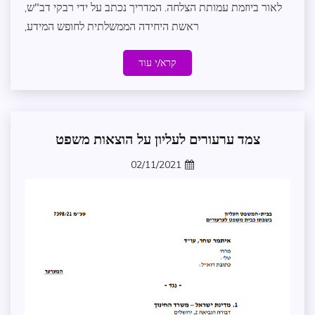
משפט
לאור ביוזמת עמותת הצלחה. המדריך נכתב על ידי רבקי דב"ש,
עדכונים
ראשת היחידה הממשלתית לחופש המידע,
במרחב
עתירת
קרא/י עוד
חופש
מידע
פסיקה
שותפים
צמד ערעורים לעליון על הוצאות משפט
לדרך
חופש
מידע
02/11/2021
משפט
zomer
עדכונים
במרחב
עתירת
חופש
מידע
שותפים
לדרך