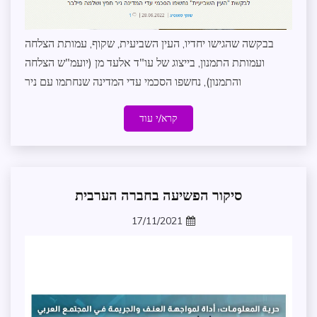
מדיניות
וקשרי
ממשל
בבקשה שהגישו יחדיו, העין השביעית, שקוף, עמותת הצלחה
משפט
ועמותת התמנון, בייצוג של עו"ד אלעד מן (יועמ"ש הצלחה
עדכונים
והתמנון), נחשפו הסכמי עדי המדינה שנחתמו עם ניר
במרחב
על
קרא/י עוד
העמותה
שותפים
לדרך
סיקור הפשיעה בחברה הערבית
אירועים
אכיפה
17/11/2021
וביטחון
zomer
אישי
חברה
ורווחה
חופש
מידע