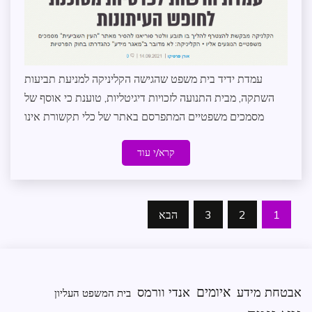
פסיקה
שותפים
לדרך
עמדת ידיד בית משפט שהגישה הקליניקה למניעת תביעות
השתקה, מבית התנועה לזכויות דיגיטליות, טוענת כי אוסף של
מסמכים משפטיים המתפרסם באתר של כלי תקשורת אינו
קרא/י עוד
Posts
1
2
3
הבא
pagination
איומים
אבטחת מידע
אנדי וורמס
בית המשפט העליון