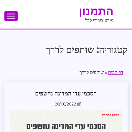
Ski
התמנון
t
conten
מידע ציבורי לכל
קטגוריה:
שותפים לדרך
דף הבית
»
שותפים לדרך
הסכמי עדי המדינה נחשפים
בקשה
לפתיחת
28/06/2022
דלתות
zomer
הצלחת
התמנון
חדשות