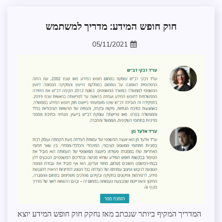
חוק חופש המידע: מדריך למשתמש
אקדמיה
בקשת
05/11/2021
מידע
zomer
דוח
שנתי
הצלחת
התמנון
חופש
מידע
מדיניות
וקשרי
ממשל
ממשל
ומנהל
תקין
מצגות
הדרכה
המדריך המקיף ביותר שנכתב מאז נחקק חוק חופש המידע יוצא