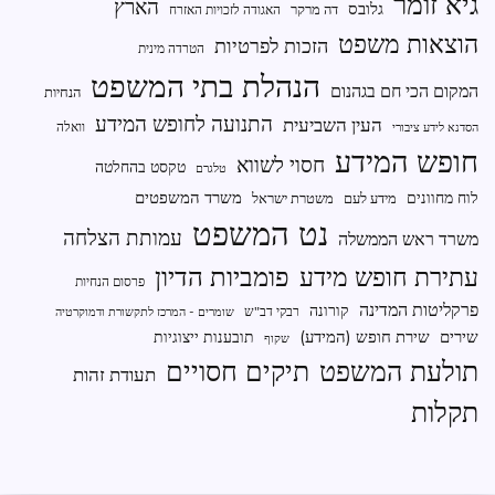
גיא זומר
הארץ
גלובס
דה מרקר
האגודה לזכויות האזרח
הוצאות משפט
הזכות לפרטיות
הטרדה מינית
הנהלת בתי המשפט
המקום הכי חם בגהנום
הנחיות
התנועה לחופש המידע
העין השביעית
וואלה
הסדנא לידע ציבורי
חופש המידע
חסוי לשווא
טקסט בהחלטה
טלגרם
משרד המשפטים
לוח מחוונים
מידע לעם
משטרת ישראל
נט המשפט
עמותת הצלחה
משרד ראש הממשלה
פומביות הדיון
עתירת חופש מידע
פרסום הנחיות
פרקליטות המדינה
קורונה
רבקי דב"ש
שומרים - המרכז לתקשורת ודמוקרטיה
שירים
שירת חופש (המידע)
תובענות ייצוגיות
שקוף
תיקים חסויים
תולעת המשפט
תעודת זהות
תקלות