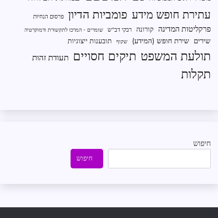
פומביות הדיון
עתירת חופש מידע
פרסום הנחיות
פרקליטות המדינה
קורונה
רבקי דב"ש
שומרים - המרכז לתקשורת ודמוקרטיה
שירים
שירת חופש (המידע)
תובענות ייצוגיות
שקוף
תיקים חסויים
תולעת המשפט
תעודת זהות
תקלות
חיפוש
חיפוש