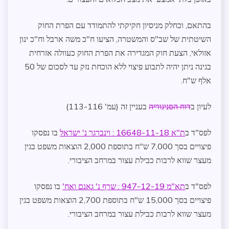
בהתאם, וכחלק מניסיון חקיקתי להתמודד עם הפרת החוק
השיטתית של שב"ס והמשטרה, הציעו ח"כ משה ארבל וח"כ ינון
אזולאי, הצעת חוק המגדירה את הפרת החוק כעוולה אזרחית
בגינה ניתן יהיה לתבוע פיצוי ללא הוכחת נזק עד לסכום של 50
אלף ש"ח.
לעיון ב
דוח הסניגוריה
בעניין זה (עמ' 113-116)
לפס"ד ב
ת"א 16648-11-18 : וינברגר נ' ישראל
בו נפסקו
פיצויים בסך 7,000 ש"ח בתוספת 2,000 הוצאות משפט בגין
מעצר שווא לרבות כבילת עצור במרחב הציבורי.
לפס"ד ב
תא"מ 947-12-19 : שרף נ' גאנם ואח'
בו נפסקו
פיצויים בסך 15,000 ש"ח בתוספת 2,700 הוצאות משפט בגין
מעצר שווא לרבות כבילת עצור במרחב הציבורי.