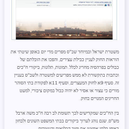
משטרת ישראל ובמיוחד שב"ס מפרים מדי יום באופן שיטתי את
הוראות החוק לעניין כבילת עצירים, והפכו את הובלתם של
כבולים בפרהסיה מחריג לכלל. תמונות, תלונות, ביקורי ח"כים
וכתבות בתקשורת לא ממש מפריעים למשטרה ולשב"ס בעניין
זה. סעיף 9א לחוק המעצרים, וסעיף 11א לפקודת בתי הסוהר
מורים כי עצור או אסיר לא יהיה כבול במקום ציבורי, למעט
החריגים המנויים בחוק.
בין הח"כים שמקדישים לכך תשומת לב רבה ח"כ משה ארבל
מש"ס, שגם נוהג לערוך ביקורים בבתי המשפט השונים ולבחון
באופן בלתי אמצעי את מצב הכלואים והעצורים.