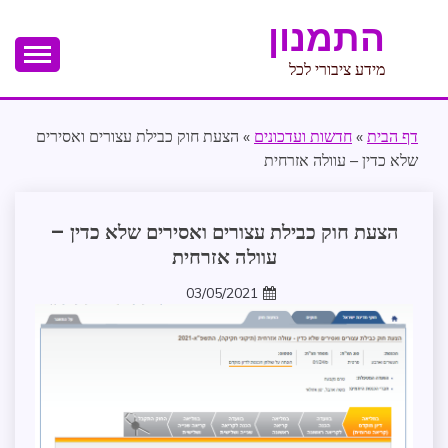
Ski
התמנון
t
conten
מידע ציבורי לכל
דף הבית
»
חדשות ועדכונים
»
הצעת חוק כבילת עצורים ואסירים
שלא כדין – עוולה אזרחית
אכיפה
הצעת חוק כבילת עצורים ואסירים שלא כדין –
וביטחון
עוולה אזרחית
אישי
ממשל
03/05/2021
zomer
ומנהל
תקין
עדכונים
במרחב