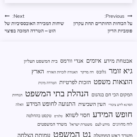
שנמסר
ממשל
ניווט
Next:
Previous:
ומנהל
על הכוחות החותרים תחת עקרון
שיחות המכירה האובססיביות של
תקין
פומביות הדיון
הוט – הטרדה המזכה בפיצוי
איומים
אבטחת מידע
אנדי וורמס
בית המשפט העליון
גיא זומר
הארץ
גלובס
דה מרקר
האגודה לזכויות האזרח
הוצאות משפט
הזכות לפרטיות
הטרדה מינית
הנהלת בתי המשפט
המקום הכי חם בגהנום
הנחיות
התנועה לחופש המידע
העין השביעית
וואלה
הסדנא לידע ציבורי
חופש המידע
חסוי לשווא
טקסט בהחלטה
טלגרם
משרד המשפטים
לוח מחוונים
מידע לעם
משטרת ישראל
נט המשפט
עמותת הצלחה
משרד ראש הממשלה