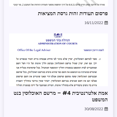
אבטחת
פרסום תעודות זהות גרסת המציאות
מידע
16/11/2022
ממשל
zomer
ומנהל
תקין
תקלות
בנט
המשפט
אבטחת
אמת אלטרנטיבית #4 – מרשם האוכלוסין בנט
מידע
המשפט
בקשת
מידע
30/08/2022
zomer
מידע