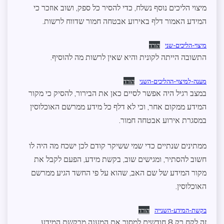
מיצוי הליכים נוסף נשלח, כדי להסיר כל ספק, ושוב אוזכר כי
המידע האמור דלף באירוע אבטחה חמור שדווח לרשות.
מיצוי-הליכים-שני
הורד
התשובה הייתה לקונית והיא שאין לרשות מה להוסיף.
מענה-למיצוי-ההליכים-השני
הורד
במצב רגיל היה אפשר לסיים כאן את הבירור, להסיק כי מקור
המידע ממקום אחר, וכי לא דלף כל מידע ממרשם האוכלוסין
במסגרת אירוע אבטחה חמור.
ממתינים שנתיים כדי שמי ששיקר קודם לכן ישכח מה היה לו
חשוב להסתיר, ומגישים שוב, בקשת מידע, הפעם לקבל את
מקור המידע של שם האב, שהוא על פי החשד הגיע ממרשם
האוכלוסין.
בקשת-המידע-השנייה
הורד
זה לקח רק 8 חודשים למסור את המענה מבקשת המידע