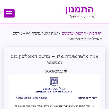
Ski
התמנון
t
conten
מידע ציבורי לכל
דף הבית
»
חדשות ועדכונים
»
אמת אלטרנטיבית #4 – מרשם
האוכלוסין בנט המשפט
אבטחת
אמת אלטרנטיבית #4 – מרשם האוכלוסין בנט
מידע
המשפט
בקשת
מידע
30/08/2022
zomer
מידע
שנמסר
ממשל
ומנהל
תקין