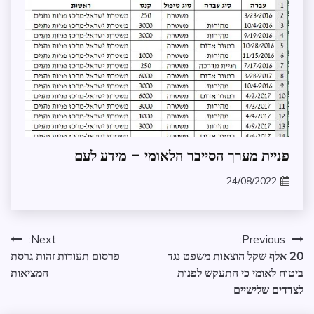
תקלות
בנט
המשפט
אבטחת
פניית מערך הסייבר הלאומי – מידע לעם
מידע
24/08/2022
בקשת
zomer
מידע
הצלחת
התמנון
ניווט
Next:
Previous:
מידע
20 אלף שקל הוצאות משפט נגד
פרסום תעודות זהות גרסת
שנמסר
ביטוח לאומי כי התעקש לפנות
המציאות
מכתבים
לצדדים שלישיים
למערכת
ממשל