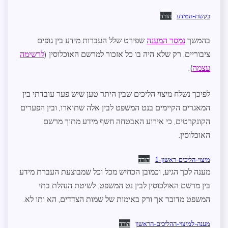
בקשת-המידע
הורד
בהמשך
נמסר המענה
שפירט שלל העברות מידע בין גופים
ציבוריים, רק שלא היה בו כל אזכור למרשם האוכלוסין (
לרשימה
עצמה
).
לפיכך נשלח מיצוי הליכים שבין היתר טען שיש פער עובדתי בין
המאגרים הקיימים בנט המשפט לבין אלה שתוארו, ובין הפערים
הקונקרטים, כי אירוע האבטחה חשף מידע מתוך מרשם
האוכלוסין.
מיצוי-הליכים-ראשון-1
הורד
מענה לכך הגיע, וכמובן הכחיש מכל וכל שמבוצעת העברת מידע
בין מרשם האולכוסין לבין נט המשפט. לשיטת הנהלת בתי
המשפט מדובר אך ורק באימות של שמות הצדדים, הא ותו לא.
מענה-למיצוי-ההליכים-הראשון
הורד