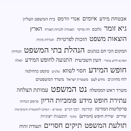
ומנהל
תקין
איומים
אבטחת מידע
אנדי וורמס
בית המשפט העליון
על
גיא זומר
העמותה
הארץ
גלובס
דה מרקר
האגודה לזכויות האזרח
הוצאות משפט
הזכות לפרטיות
הטרדה מינית
הנהלת בתי המשפט
המקום הכי חם בגהנום
הנחיות
התנועה לחופש המידע
העין השביעית
וואלה
הסדנא לידע ציבורי
חופש המידע
חסוי לשווא
טקסט בהחלטה
טלגרם
משרד המשפטים
לוח מחוונים
מידע לעם
משטרת ישראל
נט המשפט
עמותת הצלחה
משרד ראש הממשלה
פומביות הדיון
עתירת חופש מידע
פרסום הנחיות
פרקליטות המדינה
קורונה
רבקי דב"ש
שומרים - המרכז לתקשורת ודמוקרטיה
שירים
שירת חופש (המידע)
תובענות ייצוגיות
שקוף
תיקים חסויים
תולעת המשפט
תעודת זהות