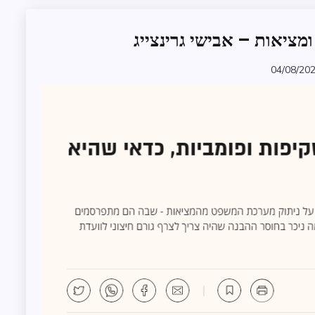
מציאות – אבישי גרינצייג
ממשל
ומנהל
תקין
04/08/20
zomer
משפט
עדכונים
במרחב