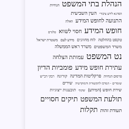
הנהלת בתי המשפט
הנחיות
העין השביעית
הסדנא לידע ציבורי
התנועה לחופש המידע
וואלה
חופש המידע
חסוי לשווא
טלגרם
טקסט בהחלטה
לוח מחוונים
מידע לעם
משטרת ישראל
משרד ראש הממשלה
משרד המשפטים
נט המשפט
עמותת הצלחה
פומביות הדיון
עתירת חופש מידע
פרקליטות המדינה
קורונה
פרסום הנחיות
רבקי דב"ש
שירים
שומרים - המרכז לתקשורת ודמוקרטיה
שירת חופש (המידע)
תובענות ייצוגיות
שקוף
תיקים חסויים
תולעת המשפט
תקלות
תעודת זהות