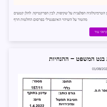
ן הטרמינולוגיה הפלצנית על שקיפות, לבין הפרקטיקה. להלן קטעים
מהטור על השיהוי האינפנטילי בפרסום החלטות חרף
רא/י עוד
 בנט המשפט – ההנחיות
בקשת
מידע
חופש
01/08/20
zomer
מידע
מדיניות
וקשרי
ממשל
מדריך
פומביות
הדיון