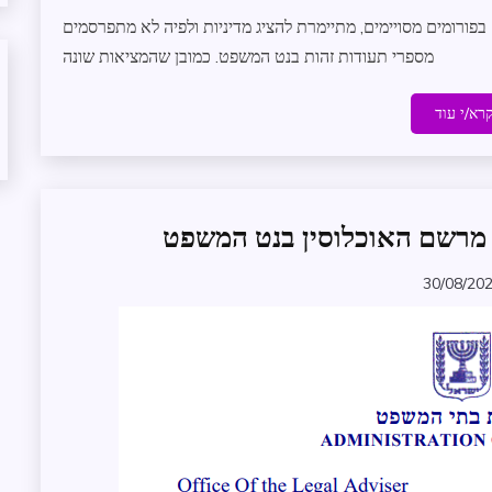
בפורומים מסויימים, מתיימרת להציג מדיניות ולפיה לא מתפרסמים
מספרי תעודות זהות בנט המשפט. כמובן שהמציאות שונה
רא/י עוד
אבטחת
מידע
בקשת
30/08/20
zomer
מידע
מידע
שנמסר
ממשל
ומנהל
תקין