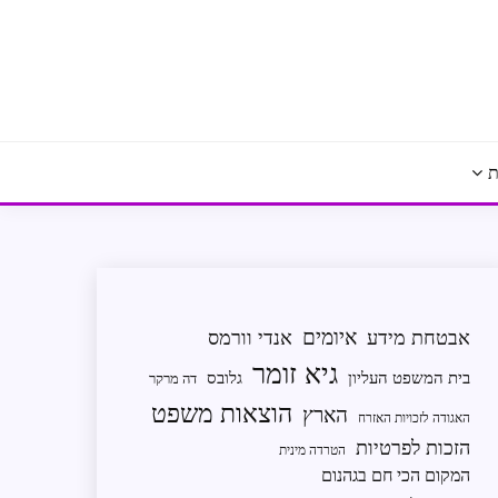
ת
איומים
אבטחת מידע
אנדי וורמס
גיא זומר
בית המשפט העליון
גלובס
דה מרקר
הוצאות משפט
הארץ
האגודה לזכויות האזרח
הזכות לפרטיות
הטרדה מינית
המקום הכי חם בגהנום