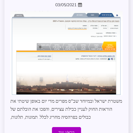
03/05/2021
ממשל
zomer
ומנהל
תקין
עדכונים
במרחב
משטרת ישראל ובמיוחד שב"ס מפרים מדי יום באופן שיטתי את
הוראות החוק לעניין כבילת עצירים, והפכו את הובלתם של
כבולים בפרהסיה מחריג לכלל. תמונות, תלונות,
קרא/י עוד