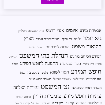
איומים
אבטחת מידע
אנדי וורמס
בית המשפט העליון
גיא זומר
הארץ
גלובס
דה מרקר
האגודה לזכויות האזרח
הוצאות משפט
הזכות לפרטיות
הטרדה מינית
הנהלת בתי המשפט
המקום הכי חם בגהנום
הנחיות
התנועה לחופש המידע
העין השביעית
וואלה
הסדנא לידע ציבורי
חופש המידע
חסוי לשווא
טקסט בהחלטה
טלגרם
משרד המשפטים
לוח מחוונים
מידע לעם
משטרת ישראל
נט המשפט
עמותת הצלחה
משרד ראש הממשלה
פומביות הדיון
עתירת חופש מידע
פרסום הנחיות
פרקליטות המדינה
קורונה
רבקי דב"ש
שומרים - המרכז לתקשורת ודמוקרטיה