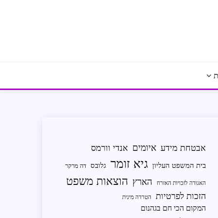
ת
איומים
אבטחת מידע
אנדי וורמס
גיא זומר
בית המשפט העליון
גלובס
דה מרקר
הוצאות משפט
הארץ
האגודה לזכויות האזרח
הזכות לפרטיות
הטרדה מינית
המקום הכי חם בגהנום