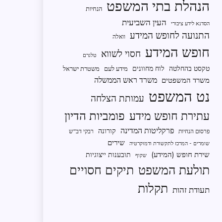
הנהלת בתי המשפט
הנחיות
העין השביעית
הסדנא לידע ציבורי
התנועה לחופש המידע
וואלה
חופש המידע
חסוי לשווא
טלגרם
טקסט בהחלטה
לוח מחוונים
מידע לעם
משטרת ישראל
משרד ראש הממשלה
משרד המשפטים
נט המשפט
עמותת הצלחה
פומביות הדיון
עתירת חופש מידע
פרקליטות המדינה
קורונה
פרסום הנחיות
רבקי דב"ש
שירים
שומרים - המרכז לתקשורת ודמוקרטיה
שירת חופש (המידע)
תובענות ייצוגיות
שקוף
תיקים חסויים
תולעת המשפט
תקלות
תעודת זהות