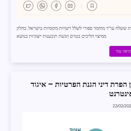
יות ששלח עו"ד מוחמד ספורי לשלל רשויות מקומיות בישראל, כחלק
ממיצוי הליכים בטרם הגשת תובענות ייצוגיות בנושא
רא/י עוד
ן הפרת דיני הגנת הפרטיות – איגוד
מדיניות
וקשרי
נטרנט
ממשל
משפט
22/02/20
עדכונים
zomer
במרחב
תובענות
ייצוגיות