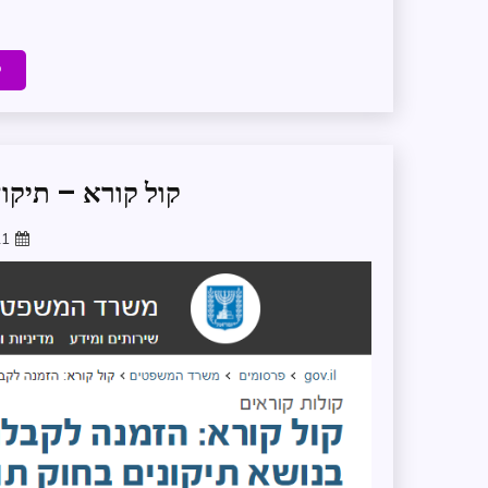
ק
קול קורא – תיקון 
21