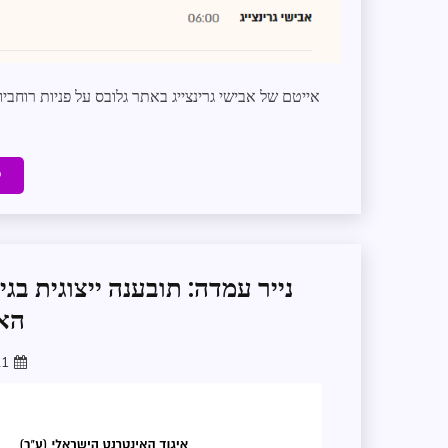
אייטם של אבישי גרינצייג באתר גלובס על פניות רוחב
ק
נייר עמדה: תובענה ייצוגית בגי
האי
21