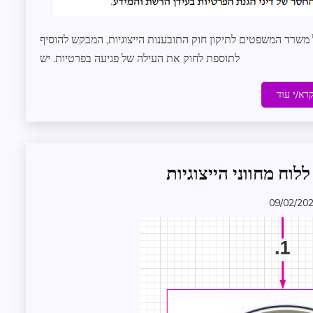
משרד המשפטים לתיקון חוק התובענות הייצוגיות, המבקש להוסיף
לתוספת לחוק את העילה של פגיעה בפרטיות. יש
רא/י עוד
וח מחווני הייצוגיות
משפט
שותפים
09/02/20
לדרך
zomer
תובענות
ייצוגיות