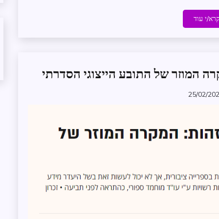
רא/י עוד
רה המוזר של התובע הייצוגי הסדרתי
עדכונים
במרחב
תובענות
25/02/20
zomer
ייצוגיות