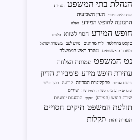
הנהלת בתי המשפט
הנחיות
העין השביעית
הסדנא לידע ציבורי
התנועה לחופש המידע
וואלה
חופש המידע
חסוי לשווא
טלגרם
טקסט בהחלטה
לוח מחוונים
מידע לעם
משטרת ישראל
משרד ראש הממשלה
משרד המשפטים
נט המשפט
עמותת הצלחה
פומביות הדיון
עתירת חופש מידע
פרקליטות המדינה
קורונה
פרסום הנחיות
רבקי דב"ש
שירים
שומרים - המרכז לתקשורת ודמוקרטיה
שירת חופש (המידע)
תובענות ייצוגיות
שקוף
תיקים חסויים
תולעת המשפט
תקלות
תעודת זהות