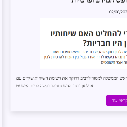
חופש המידע ופרטיות
ומנהל
תקין
02/08/20
zomer
משפט
עדכונים
במרחב
ראש הממשלה למסור לרביב דרוקר את רשימת השיחות שקיים עם
אדלסון ורגב, הגיש נתניהו בקשה לבית המשפט
רא/י עוד