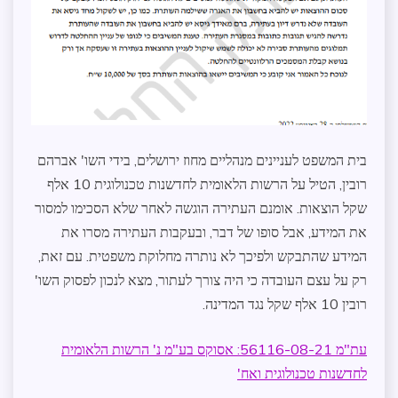
בית המשפט לעניינים מנהליים מחוז ירושלים, בידי השו' אברהם
רובין, הטיל על הרשות הלאומית לחדשנות טכנולוגית 10 אלף
שקל הוצאות. אומנם העתירה הוגשה לאחר שלא הסכימו למסור
את המידע, אבל סופו של דבר, ובעקבות העתירה מסרו את
המידע שהתבקש ולפיכך לא נותרה מחלוקת משפטית. עם זאת,
רק על עצם העובדה כי היה צורך לעתור, מצא לנכון לפסוק השו'
רובין 10 אלף שקל נגד המדינה.
עת"מ 56116-08-21: אסוקס בע"מ נ' הרשות הלאומית
לחדשנות טכנולוגית ואח'