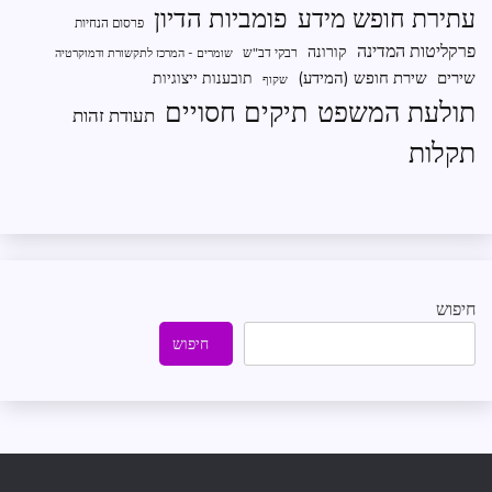
פומביות הדיון
עתירת חופש מידע
פרסום הנחיות
פרקליטות המדינה
קורונה
רבקי דב"ש
שומרים - המרכז לתקשורת ודמוקרטיה
שירים
שירת חופש (המידע)
תובענות ייצוגיות
שקוף
תיקים חסויים
תולעת המשפט
תעודת זהות
תקלות
חיפוש
חיפוש