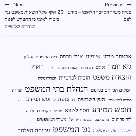
מידע
ניווט
Next:
Previous:
שנמסר
פניית מערך הסייבר הלאומי – מידע
20 אלף שקל הוצאות משפט נגד
ממשל
לעם
ביטוח לאומי כי התעקש לפנות
ומנהל
לצדדים שלישיים
תקין
עתירת
חופש
מידע
איומים
אבטחת מידע
אנדי וורמס
בית המשפט העליון
גיא זומר
הארץ
גלובס
דה מרקר
האגודה לזכויות האזרח
הוצאות משפט
הזכות לפרטיות
הטרדה מינית
הנהלת בתי המשפט
המקום הכי חם בגהנום
הנחיות
התנועה לחופש המידע
העין השביעית
וואלה
הסדנא לידע ציבורי
חופש המידע
חסוי לשווא
טקסט בהחלטה
טלגרם
משרד המשפטים
לוח מחוונים
מידע לעם
משטרת ישראל
נט המשפט
עמותת הצלחה
משרד ראש הממשלה