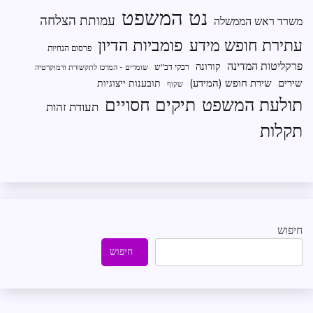
נט המשפט
עמותת הצלחה
משרד ראש הממשלה
פומביות הדיון
עתירת חופש מידע
פרסום הנחיות
פרקליטות המדינה
קורונה
רבקי דב"ש
שומרים - המרכז לתקשורת ודמוקרטיה
שירים
שירת חופש (המידע)
תובענות ייצוגיות
שקוף
תיקים חסויים
תולעת המשפט
תעודת זהות
תקלות
חיפוש
חיפוש