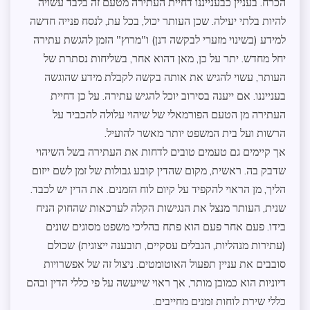
הכרח. בעניין כבענייננו דחיית העתירה מטעם זה בלבד עשויה
להיות בלתי יעילה. שכן העותר יכול, בכל עת, לנסח פנייה חדשה
למידע (בשינוי מזערי לבקשה דנן) ו"מרוץ" הזמן להגשת עתירה
יחל מחדש. יתר על כן, מאן דהוא אחר, בשליחות נסתרת של
העותר, עשוי להגיש את אותה בקשה לקבלת מידע שהוגשה
בענייננו. אם ייענה בסירוב יוכל להגיש עתירה. על כן דחיית
העתירה מן הטעם הפורמאלי של שיהוי עלולה להכביד על
הרשות ועל בית המשפט יותר מאשר להועיל.
אך קיימים גם טעמים טובים לדחות את העתירה בשל השיהוי
שדבק בה. ראשית, מקום שהדין קובע גבולות של זמן לשם ייזום
הליך, מן הראוי להקפיד על קיום לוח הזמנים. את הדין יש לכבד.
שנית, העותר מנצל את הנגישות הקלה לערכאות שהחוק הניח
בידו. פעם אחר פעם הוא פתח בהליכי משפט מסוגים שונים
(עתירות מנהליות, הגבלים עסקיים, תובענה ייצוגית) שכולם
סובבים את עניין תפעול האוטומטים. ניצול זה של אפשרויות
דיוניות הוא כמובן מותר, אך ראוי שייעשה על פי כללי הדין ובהם
כללי שירת לוחות זמנים מחייבים.