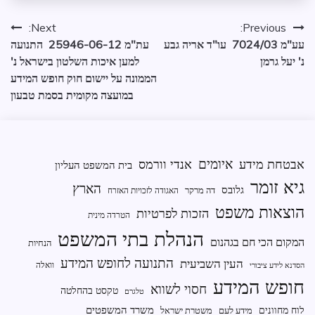
ניווט
Next:
Previous:
עע"מ 7024/03‏ ‏ עו"ד אריה גבע
עת"מ 25946-06-12‏ ‏ התנועה
נ' יעל גרמן
למען איכות השלטון בישראל נ'
הממונה על יישום חוק חופש המידע
במועצה ‏מקומית בסמת טבעון
איומים
אבטחת מידע
אנדי וורמס
בית המשפט העליון
גיא זומר
הארץ
גלובס
דה מרקר
האגודה לזכויות האזרח
הוצאות משפט
הזכות לפרטיות
הטרדה מינית
הנהלת בתי המשפט
המקום הכי חם בגהנום
הנחיות
התנועה לחופש המידע
העין השביעית
וואלה
הסדנא לידע ציבורי
חופש המידע
חסוי לשווא
טקסט בהחלטה
טלגרם
משרד המשפטים
לוח מחוונים
מידע לעם
משטרת ישראל