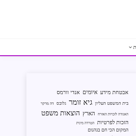
ת
איומים
אבטחת מידע
אנדי וורמס
גיא זומר
בית המשפט העליון
גלובס
דה מרקר
הוצאות משפט
הארץ
האגודה לזכויות האזרח
הזכות לפרטיות
הטרדה מינית
המקום הכי חם בגהנום