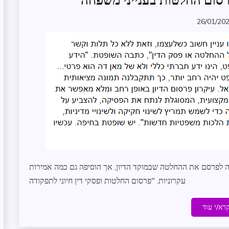
רסום החלטות בענייני משפחה
מידע
26/01/20
משפט
zomer
עדכונים
במרחב
תולעת
המשפט
ה לפרסם את ההחלטה שבמוקד הדיון, אך הוסיפה גם כמה אמירות
עקרוניות. "פרסום החלטות ופסקי דין חיוני לתפקודה
רא/י עוד