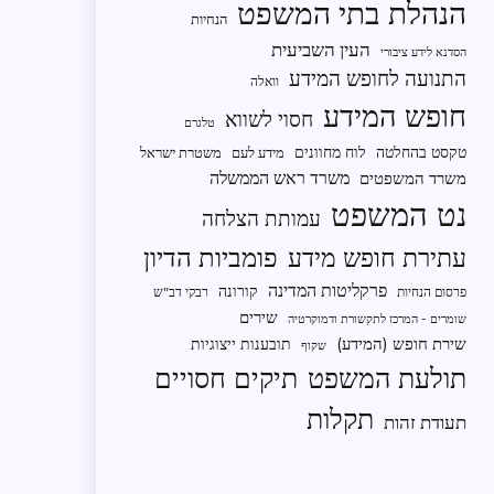
הנהלת בתי המשפט
הנחיות
העין השביעית
הסדנא לידע ציבורי
התנועה לחופש המידע
וואלה
חופש המידע
חסוי לשווא
טלגרם
טקסט בהחלטה
לוח מחוונים
מידע לעם
משטרת ישראל
משרד ראש הממשלה
משרד המשפטים
נט המשפט
עמותת הצלחה
פומביות הדיון
עתירת חופש מידע
פרקליטות המדינה
קורונה
פרסום הנחיות
רבקי דב"ש
שירים
שומרים - המרכז לתקשורת ודמוקרטיה
שירת חופש (המידע)
תובענות ייצוגיות
שקוף
תיקים חסויים
תולעת המשפט
תקלות
תעודת זהות