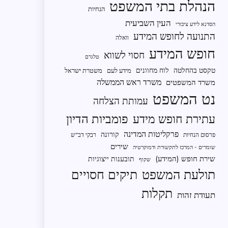
הנהלת בתי המשפט
הנחיות
העין השביעית
הסדנא לידע ציבורי
התנועה לחופש המידע
וואלה
חופש המידע
חסוי לשווא
טלגרם
טקסט בהחלטה
לוח מחוונים
מידע לעם
משטרת ישראל
משרד ראש הממשלה
משרד המשפטים
נט המשפט
עמותת הצלחה
פומביות הדיון
עתירת חופש מידע
פרקליטות המדינה
קורונה
פרסום הנחיות
רבקי דב"ש
שירים
שומרים - המרכז לתקשורת ודמוקרטיה
שירת חופש (המידע)
תובענות ייצוגיות
שקוף
תיקים חסויים
תולעת המשפט
תקלות
תעודת זהות