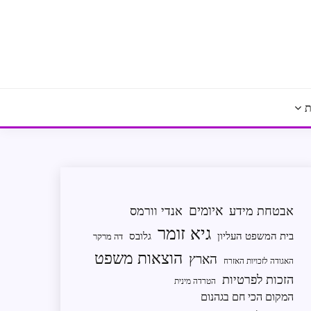
ת
איומים
אבטחת מידע
אנדי וורמס
גיא זומר
בית המשפט העליון
גלובס
דה מרקר
הוצאות משפט
הארץ
האגודה לזכויות האזרח
הזכות לפרטיות
הטרדה מינית
המקום הכי חם בגהנום