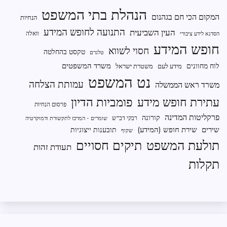
הנהלת בתי המשפט
המקום הכי חם בגהנום
הנחיות
התנועה לחופש המידע
העין השביעית
וואלה
הסדנא לידע ציבורי
חופש המידע
חסוי לשווא
טקסט בהחלטה
טלגרם
משרד המשפטים
לוח מחוונים
מידע לעם
משטרת ישראל
נט המשפט
עמותת הצלחה
משרד ראש הממשלה
פומביות הדיון
עתירת חופש מידע
פרסום הנחיות
פרקליטות המדינה
קורונה
רבקי דב"ש
שומרים - המרכז לתקשורת ודמוקרטיה
שירים
שירת חופש (המידע)
תובענות ייצוגיות
שקוף
תיקים חסויים
תולעת המשפט
תעודת זהות
תקלות