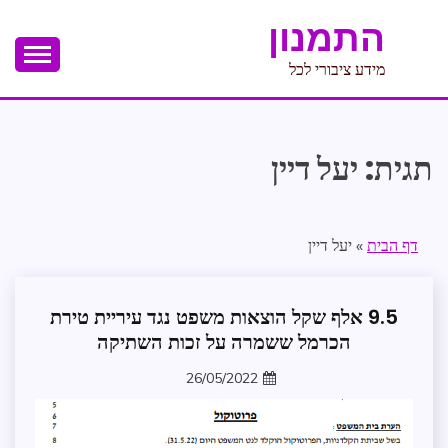
Ski
התמנון
t
conten
מידע ציבורי לכל
תגית:
יעל דיין
דף הבית
»
יעל דיין
9.5 אלף שקל הוצאות משפט נגד עיריית טירת
חופש
מידע
הכרמל ששמרה על זכות השתיקה
משפט
26/05/2022
עדכונים
zomer
במרחב
עתירת