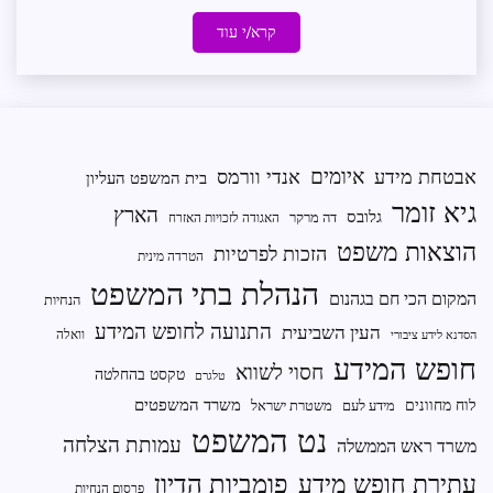
קרא/י עוד
איומים
אבטחת מידע
אנדי וורמס
בית המשפט העליון
גיא זומר
הארץ
גלובס
דה מרקר
האגודה לזכויות האזרח
הוצאות משפט
הזכות לפרטיות
הטרדה מינית
הנהלת בתי המשפט
המקום הכי חם בגהנום
הנחיות
התנועה לחופש המידע
העין השביעית
וואלה
הסדנא לידע ציבורי
חופש המידע
חסוי לשווא
טקסט בהחלטה
טלגרם
משרד המשפטים
לוח מחוונים
מידע לעם
משטרת ישראל
נט המשפט
עמותת הצלחה
משרד ראש הממשלה
פומביות הדיון
עתירת חופש מידע
פרסום הנחיות