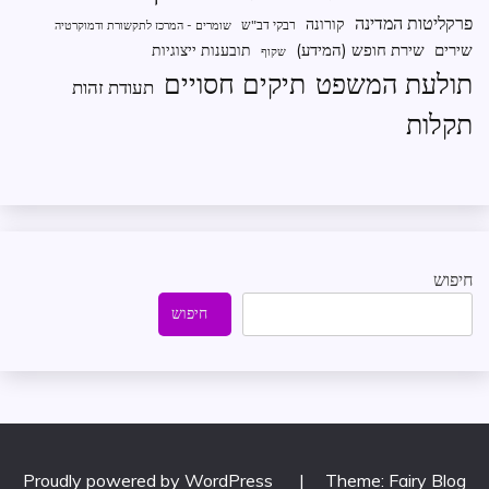
פרקליטות המדינה
קורונה
רבקי דב"ש
שומרים - המרכז לתקשורת ודמוקרטיה
שירים
שירת חופש (המידע)
תובענות ייצוגיות
שקוף
תיקים חסויים
תולעת המשפט
תעודת זהות
תקלות
חיפוש
חיפוש
Proudly powered by WordPress
|
Theme: Fairy Blog