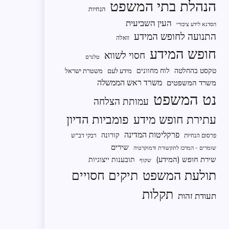
הנהלת בתי המשפט
הנחיות
העין השביעית
הסדנא לידע ציבורי
התנועה לחופש המידע
וואלה
חופש המידע
חסוי לשווא
טלגרם
טקסט בהחלטה
לוח מחוונים
מידע לעם
משטרת ישראל
משרד ראש הממשלה
משרד המשפטים
נט המשפט
עמותת הצלחה
פומביות הדיון
עתירת חופש מידע
פרקליטות המדינה
קורונה
פרסום הנחיות
רבקי דב"ש
שירים
שומרים - המרכז לתקשורת ודמוקרטיה
שירת חופש (המידע)
תובענות ייצוגיות
שקוף
תיקים חסויים
תולעת המשפט
תקלות
תעודת זהות