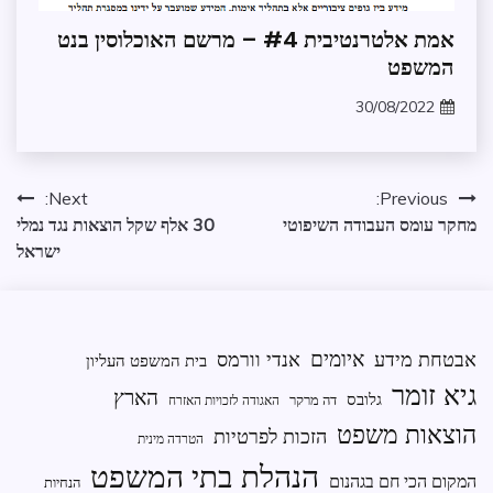
אבטחת
אמת אלטרנטיבית #4 – מרשם האוכלוסין בנט
מידע
המשפט
בקשת
מידע
30/08/2022
zomer
מידע
שנמסר
ממשל
ניווט
Next:
Previous:
ומנהל
מחקר עומס העבודה השיפוטי
30 אלף שקל הוצאות נגד נמלי
תקין
ישראל
איומים
אבטחת מידע
אנדי וורמס
בית המשפט העליון
גיא זומר
הארץ
גלובס
דה מרקר
האגודה לזכויות האזרח
הוצאות משפט
הזכות לפרטיות
הטרדה מינית
הנהלת בתי המשפט
המקום הכי חם בגהנום
הנחיות