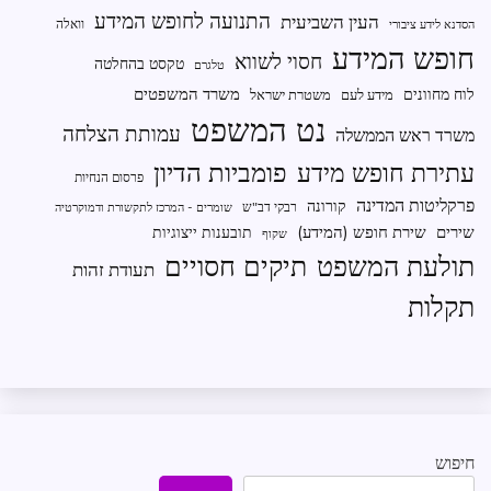
התנועה לחופש המידע
העין השביעית
וואלה
הסדנא לידע ציבורי
חופש המידע
חסוי לשווא
טקסט בהחלטה
טלגרם
משרד המשפטים
לוח מחוונים
מידע לעם
משטרת ישראל
נט המשפט
עמותת הצלחה
משרד ראש הממשלה
פומביות הדיון
עתירת חופש מידע
פרסום הנחיות
פרקליטות המדינה
קורונה
רבקי דב"ש
שומרים - המרכז לתקשורת ודמוקרטיה
שירים
שירת חופש (המידע)
תובענות ייצוגיות
שקוף
תיקים חסויים
תולעת המשפט
תעודת זהות
תקלות
חיפוש