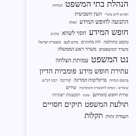
הנהלת בתי המשפט
הנחיות
העין השביעית
הסדנא לידע ציבורי
התנועה לחופש המידע
וואלה
חופש המידע
חסוי לשווא
טלגרם
טקסט בהחלטה
לוח מחוונים
מידע לעם
משטרת ישראל
משרד ראש הממשלה
משרד המשפטים
נט המשפט
עמותת הצלחה
פומביות הדיון
עתירת חופש מידע
פרקליטות המדינה
קורונה
פרסום הנחיות
רבקי דב"ש
שירים
שומרים - המרכז לתקשורת ודמוקרטיה
שירת חופש (המידע)
תובענות ייצוגיות
שקוף
תיקים חסויים
תולעת המשפט
תקלות
תעודת זהות