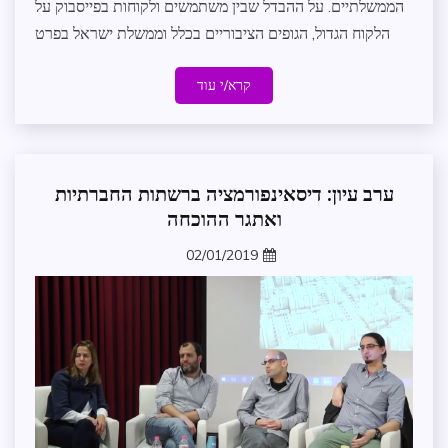
הממשלתיים. על ההבדל שבין משתמשים ולקוחות בפייסבוק על
הלקוח הגדול, הגופים הציבוריים בכלל וממשלת ישראל בפרט
קרא/י עוד
ערב עיון: דיסאינפורמציה ברשתות החברתיות
אירועים
ואתגר ההוכחה
אקדמיה
חברה
02/01/2019
ורווחה
zomer
חופש
מידע
מדיניות
וקשרי
ממשל
עדכונים
במרחב