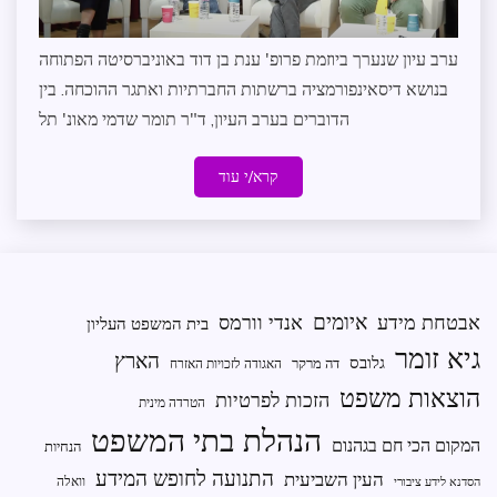
ערב עיון שנערך ביוזמת פרופ' ענת בן דוד באוניברסיטה הפתוחה
בנושא דיסאינפורמציה ברשתות החברתיות ואתגר ההוכחה. בין
הדוברים בערב העיון, ד"ר תומר שדמי מאונ' תל
קרא/י עוד
איומים
אבטחת מידע
אנדי וורמס
בית המשפט העליון
גיא זומר
הארץ
גלובס
דה מרקר
האגודה לזכויות האזרח
הוצאות משפט
הזכות לפרטיות
הטרדה מינית
הנהלת בתי המשפט
המקום הכי חם בגהנום
הנחיות
התנועה לחופש המידע
העין השביעית
וואלה
הסדנא לידע ציבורי