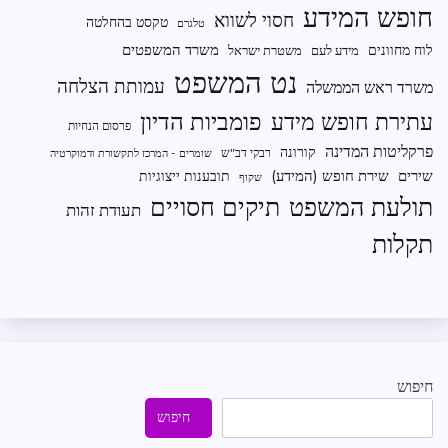
חופש המידע
חסוי לשווא
טקסט בהחלטה
טלגרם
משרד המשפטים
לוח מחוונים
מידע לעם
משטרת ישראל
נט המשפט
עמותת הצלחה
משרד ראש הממשלה
פומביות הדיון
עתירת חופש מידע
פרסום הנחיות
פרקליטות המדינה
קורונה
רבקי דב"ש
שומרים - המרכז לתקשורת ודמוקרטיה
שירים
שירת חופש (המידע)
תובענות ייצוגיות
שקוף
תיקים חסויים
תולעת המשפט
תעודת זהות
תקלות
חיפוש
חיפוש