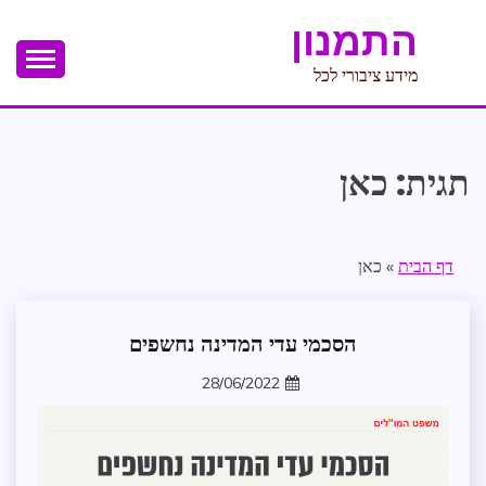
Ski
התמנון
t
conten
מידע ציבורי לכל
תגית:
כאן
דף הבית
»
כאן
הסכמי עדי המדינה נחשפים
בקשה
לפתיחת
28/06/2022
דלתות
zomer
הצלחת
התמנון
חדשות