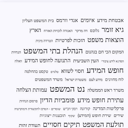
איומים
אבטחת מידע
אנדי וורמס
בית המשפט העליון
גיא זומר
הארץ
גלובס
דה מרקר
האגודה לזכויות האזרח
הוצאות משפט
הזכות לפרטיות
הטרדה מינית
הנהלת בתי המשפט
המקום הכי חם בגהנום
הנחיות
התנועה לחופש המידע
העין השביעית
וואלה
הסדנא לידע ציבורי
חופש המידע
חסוי לשווא
טקסט בהחלטה
טלגרם
משרד המשפטים
לוח מחוונים
מידע לעם
משטרת ישראל
נט המשפט
עמותת הצלחה
משרד ראש הממשלה
פומביות הדיון
עתירת חופש מידע
פרסום הנחיות
פרקליטות המדינה
קורונה
רבקי דב"ש
שומרים - המרכז לתקשורת ודמוקרטיה
שירים
שירת חופש (המידע)
תובענות ייצוגיות
שקוף
תיקים חסויים
תולעת המשפט
תעודת זהות