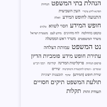
הנהלת בתי המשפט
הנחיות
העין השביעית
הסדנא לידע ציבורי
התנועה לחופש המידע
וואלה
חופש המידע
חסוי לשווא
טלגרם
טקסט בהחלטה
לוח מחוונים
מידע לעם
משטרת ישראל
משרד ראש הממשלה
משרד המשפטים
נט המשפט
עמותת הצלחה
פומביות הדיון
עתירת חופש מידע
פרקליטות המדינה
קורונה
פרסום הנחיות
רבקי דב"ש
שירים
שומרים - המרכז לתקשורת ודמוקרטיה
שירת חופש (המידע)
תובענות ייצוגיות
שקוף
תיקים חסויים
תולעת המשפט
תקלות
תעודת זהות