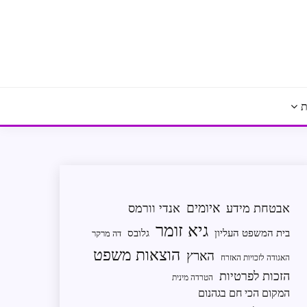
ת
איומים
אבטחת מידע
אנדי וורמס
גיא זומר
בית המשפט העליון
גלובס
דה מרקר
הוצאות משפט
הארץ
האגודה לזכויות האזרח
הזכות לפרטיות
הטרדה מינית
המקום הכי חם בגהנום