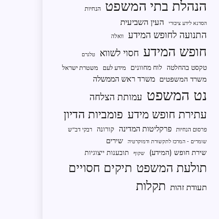
הנהלת בתי המשפט
הנחיות
העין השביעית
הסדנא לידע ציבורי
התנועה לחופש המידע
וואלה
חופש המידע
חסוי לשווא
טלגרם
טקסט בהחלטה
לוח מחוונים
מידע לעם
משטרת ישראל
משרד ראש הממשלה
משרד המשפטים
נט המשפט
עמותת הצלחה
פומביות הדיון
עתירת חופש מידע
פרקליטות המדינה
קורונה
פרסום הנחיות
רבקי דב"ש
שירים
שומרים - המרכז לתקשורת ודמוקרטיה
שירת חופש (המידע)
תובענות ייצוגיות
שקוף
תיקים חסויים
תולעת המשפט
תקלות
תעודת זהות