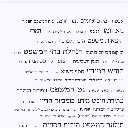
איומים
אבטחת מידע
אנדי וורמס
בית המשפט העליון
גיא זומר
הארץ
גלובס
דה מרקר
האגודה לזכויות האזרח
הוצאות משפט
הזכות לפרטיות
הטרדה מינית
הנהלת בתי המשפט
המקום הכי חם בגהנום
הנחיות
התנועה לחופש המידע
העין השביעית
וואלה
הסדנא לידע ציבורי
חופש המידע
חסוי לשווא
טקסט בהחלטה
טלגרם
משרד המשפטים
לוח מחוונים
מידע לעם
משטרת ישראל
נט המשפט
עמותת הצלחה
משרד ראש הממשלה
פומביות הדיון
עתירת חופש מידע
פרסום הנחיות
פרקליטות המדינה
קורונה
רבקי דב"ש
שומרים - המרכז לתקשורת ודמוקרטיה
שירים
שירת חופש (המידע)
תובענות ייצוגיות
שקוף
תיקים חסויים
תולעת המשפט
תעודת זהות