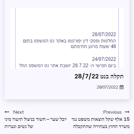
zomer
ומנהל
תקין
תקלות
בנט
המשפט
תקלות
תקלה בנט 28/7/22
בנט
המשפט
28/07/2022
zomer
ניווט
Next:
Previous:
15 אלף שקל הוצאות משפט נגד
יובל שער – חשוד בניצול תיעוד מיני
משרד החוץ בעתירה שהתקבלה
של נשים ונערות