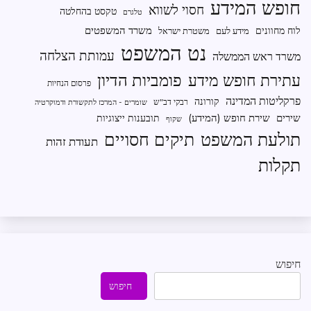
חופש המידע
חסוי לשווא
טקסט בהחלטה
טלגרם
משרד המשפטים
לוח מחוונים
מידע לעם
משטרת ישראל
נט המשפט
עמותת הצלחה
משרד ראש הממשלה
פומביות הדיון
עתירת חופש מידע
פרסום הנחיות
פרקליטות המדינה
קורונה
רבקי דב"ש
שומרים - המרכז לתקשורת ודמוקרטיה
שירים
שירת חופש (המידע)
תובענות ייצוגיות
שקוף
תיקים חסויים
תולעת המשפט
תעודת זהות
תקלות
חיפוש
חיפוש