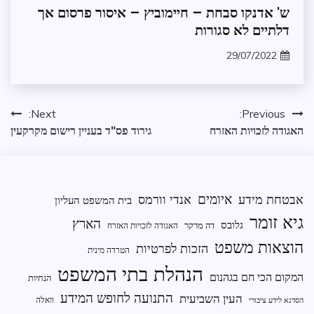
החלטת
ש' אדנקו סבחת – חיימוביץ – איסור פרסום אך
חיסוי
דלתיים לא סגורות
29/07/2022
zomer
ניווט
Next:
Previous:
האגודה לזכויות האזרח
גירוד פס"ד בעניין רישום מקרקעין
איומים
אבטחת מידע
אנדי וורמס
בית המשפט העליון
גיא זומר
הארץ
גלובס
דה מרקר
האגודה לזכויות האזרח
הוצאות משפט
הזכות לפרטיות
הטרדה מינית
הנהלת בתי המשפט
המקום הכי חם בגהנום
הנחיות
התנועה לחופש המידע
העין השביעית
וואלה
הסדנא לידע ציבורי