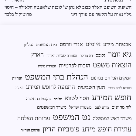
ניווט
חשיפה: השופט חאלד כבוב לא נתן
ש' לובנה שלאעטה חלאילה – חיסוי
גילוי נאות על הקשר עם עורך דינו
פרוטוקול בלבד
איומים
אבטחת מידע
אנדי וורמס
בית המשפט העליון
גיא זומר
הארץ
גלובס
דה מרקר
האגודה לזכויות האזרח
הוצאות משפט
הזכות לפרטיות
הטרדה מינית
הנהלת בתי המשפט
המקום הכי חם בגהנום
הנחיות
התנועה לחופש המידע
העין השביעית
וואלה
הסדנא לידע ציבורי
חופש המידע
חסוי לשווא
טקסט בהחלטה
טלגרם
משרד המשפטים
לוח מחוונים
מידע לעם
משטרת ישראל
נט המשפט
עמותת הצלחה
משרד ראש הממשלה
פומביות הדיון
עתירת חופש מידע
פרסום הנחיות