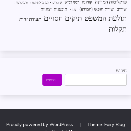
פרקליטות המדינה
קורונה
רבקי דב"ש
שומרים - המרכז לתקשורת ודמוקרטיה
שירים
שירת חופש (המידע)
תובענות ייצוגיות
שקוף
תיקים חסויים
תולעת המשפט
תעודת זהות
תקלות
חיפוש
חיפוש
Proudly powered by WordPress
|
Theme: Fairy Blog